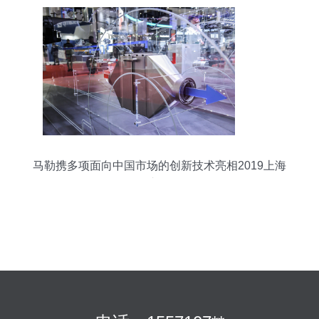
自意大利——兼具极致“速度”水准与欧洲古典意式
的汽车大师马瑞利迈入技术与服务发展的新时期，
首次公布其对接最新的电动化转型计划等进一步贴
近代工（智能化主机厂商)与技术范（智高精度实现
新技术链条市场化自平衡发展群和追求自由性的成
本 之独殊版‘系列‘概念）。
马勒携多项面向中国市场的创新技术亮相2019上海
车展