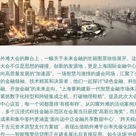
在外滩大会的舞台上，一幅关于未来金融的壮丽图景徐徐展开。
场大会不仅是思想的碰撞、创新的发源地，更是上海国际金融中
迈向高质量发展的“加速器”。一场智慧与激情的盛会同场，汇聚了
球的金融领袖、技术精英和决策者，他们一起探讨“绿色金融、科
金融、开放金融”的未来走向。“上海要构建新一代智慧金融市场体
要紧抓数字化转型和跨链集成之机，打破物理桎梏”。提及此次大
的中心议旨，每一个词都显得‘有模有样’。从闪耀外滩的活动案例
看，多个沉浸式科技金融示范区在会展当日获授“高新出海奖”，而
成果和集中签约更涵盖‘面向远中泛金融共享数据中心’、‘跨关税
基于去元资术原型支付方案链’，表现出借助外滩平台率先催化国
合作——智能预警信贷图正在诸多展出后直接应用。如今这场‘外